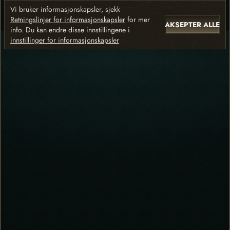
Vi bruker informasjonskapsler, sjekk
Retningslinjer for informasjonskapsler
for mer
AKSEPTER ALLE
info. Du kan endre disse innstillingene i
innstillinger for informasjonskapsler