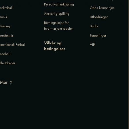
Personvernerklæring
asketball
Odds kampanjer
Ansvarlig spilling
ennis
Utfordringer
Retningslinjer for
shockey
Butikk
informasjonskapsler
ordtennis
Turneringer
Vilkår og
merikansk Fotball
VIP
betingelser
aseball
lle Idretter
Mer