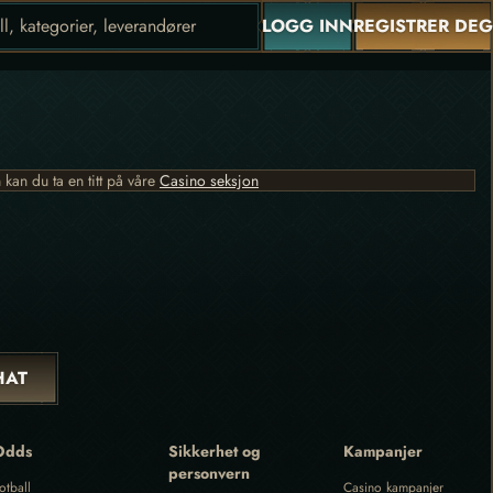
ll, kategorier, leverandører
LOGG INN
REGISTRER DEG
 kan du ta en titt på våre
Casino seksjon
HAT
Odds
Sikkerhet og
Kampanjer
personvern
otball
Casino kampanjer