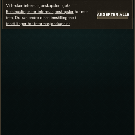
Vi bruker informasjonskapsler, sjekk
Retningslinjer for informasjonskapsler
for mer
AKSEPTER ALLE
info. Du kan endre disse innstillingene i
innstillinger for informasjonskapsler