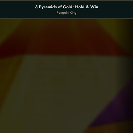
3 Pyramids of Gold: Hold & Win
Penguin King