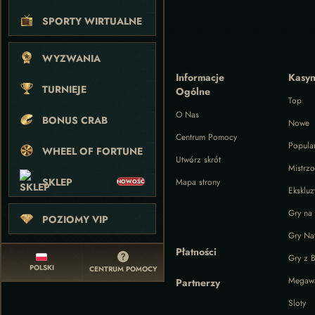
SPORTY WIRTUALNE
WYZWANIA
Informacje
Kasy
TURNIEJE
Ogólne
Top
O Nas
BONUS CRAB
Nowe
Centrum Pomocy
Popula
WHEEL OF FORTUNE
Utwórz skrót
Mistrzo
SKLEP
Mapa strony
NOWOŚĆ
Eksklu
Gry na
POZIOMY VIP
Gry Na
Płatności
Gry z 
POLSKI
CENTRUM POMOCY
Megaw
Partnerzy
Sloty