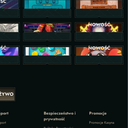
ŚĆ
NOWOŚĆ
ŚĆ
NOWOŚĆ
 ŻYWO
Sport
Bezpieczeństwo i
Promocje
prywatność
port
Promocje Kasyna