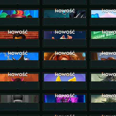
NOWOŚĆ
NOWO
NOWOŚĆ
NOWOŚĆ
NOWO
NOWOŚĆ
NOWOŚĆ
NOWO
NOWOŚĆ
NOWOŚĆ
NOWO
NOWOŚĆ
NOWO