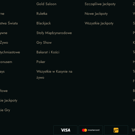
Gold Saloon
Szczęśliwe Jackpoty
Z
rne
Ruletka
Nowe Jackpoty
W
stwa Świata
Blackjack
Wszystkie Jackpoty
S
zywne
Stoły Międzynarodowe
P
 Żywo
Gry Show
K
tychmiastowe
Bakarat i Kości
T
Bonusem
Poker
H
ays
Wszystkie w Kasynie na
T
żywo
F
ołowe
B
ie Jackpoty
W
ie Gry
W