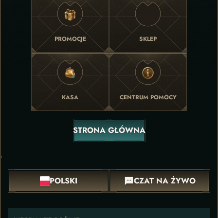
PROMOCJE
SKLEP
KASA
CENTRUM POMOCY
STRONA GŁÓWNA
POLSKI
CZAT NA ŻYWO