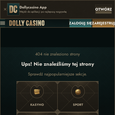
Dollycasino App
OTWÓRZ
Wejdź do aplikacji po najlepszą rozgrywkę
ZALOGUJ SIĘ
ZAREJESTRUJ
404 nie znaleziono strony
Ups! Nie znaleźliśmy tej strony
Sprawdź najpopularniejsze sekcje.
KASYNO
SPORT