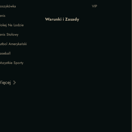
oszykówka
VIP
enis
Warunki i Zasady
okej Na Lodzie
enis Stołowy
utbol Amerykański
aseball
szystkie Sporty
ięcej