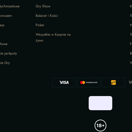
tychmiastowe
Gry Show
K
Bonusem
Bakarat i Kości
T
ays
Poker
H
Wszystkie w Kasynie na
T
żywo
ołowe
F
ie Jackpoty
B
ie Gry
W
W