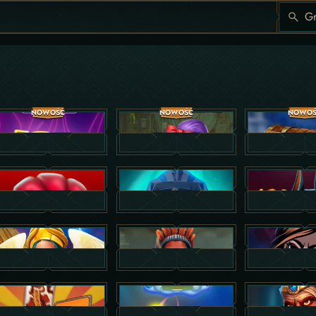
Gr
NOWOŚĆ
NOWOŚĆ
NOWOŚ