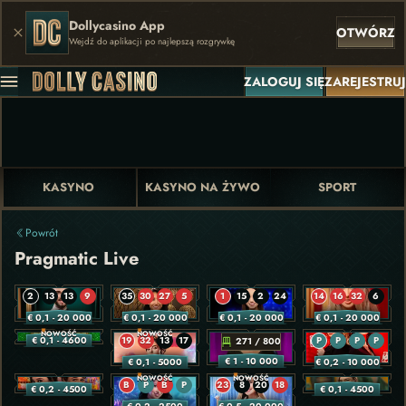
Dollycasino App
OTWÓRZ
Wejdź do aplikacji po najlepszą rozgrywkę
ZALOGUJ SIĘ
ZAREJESTRUJ
KASYNO
KASYNO NA ŻYWO
SPORT
Powrót
Pragmatic Live
2
13
13
9
35
30
27
5
1
15
2
24
14
16
32
6
€
0,1
- 20 000
€
0,1
- 20 000
€
0,1
- 20 000
€
0,1
- 20 000
12
10
34
22
25
27
33
19
17
15
3
25
7
4
35
10
NOWOŚĆ
NOWOŚĆ
€
0,1
- 4600
19
32
13
17
P
P
P
P
271 / 800
12
23
31
8
28
6
35
32
35
16
13
21
35
6
34
11
€
1
- 10 000
€
0,1
- 5000
€
0,2
- 10 000
31
0
3
27
B
P
P
B
11
3
0
5
13
35
22
10
34
36
16
9
22
10
18
18
NOWOŚĆ
NOWOŚĆ
B
P
B
P
23
8
20
18
18
7
30
35
P
P
B
P
€
0,2
- 4500
€
0,1
- 4500
14
14
10
20
25
18
0
28
35
0
6
30
25
25
36
7