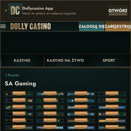
Dollycasino App
OTWÓRZ
Wejdź do aplikacji po najlepszą rozgrywkę
ZALOGUJ SIĘ
ZAREJESTRUJ
KASYNO
KASYNO NA ŻYWO
SPORT
Powrót
SA Gaming
NOWOŚĆ
NOWOŚĆ
NOWOŚĆ
NOWOŚĆ
NOWOŚĆ
NOWOŚĆ
NOWOŚĆ
NOWOŚĆ
NOWOŚĆ
NOWOŚĆ
NOWOŚĆ
NOWOŚĆ
NOWOŚĆ
NOWOŚĆ
NOWOŚĆ
NOWOŚĆ
NOWOŚĆ
NOWOŚĆ
NOWOŚĆ
NOWOŚĆ
NOWOŚĆ
NOWOŚĆ
NOWOŚĆ
NOWOŚĆ