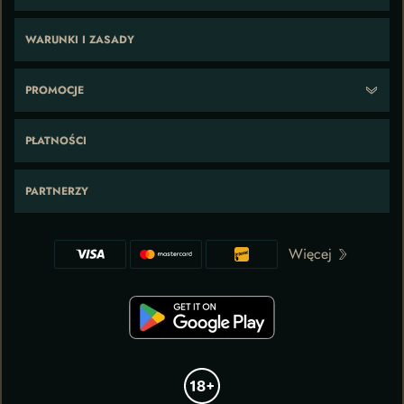
WARUNKI I ZASADY
PROMOCJE
PŁATNOŚCI
PARTNERZY
Więcej