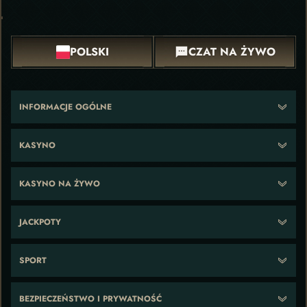
POLSKI
CZAT NA ŻYWO
INFORMACJE OGÓLNE
KASYNO
KASYNO NA ŻYWO
JACKPOTY
SPORT
BEZPIECZEŃSTWO I PRYWATNOŚĆ