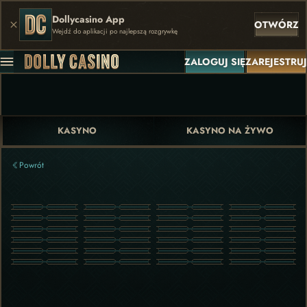
Dollycasino App
OTWÓRZ
Wejdź do aplikacji po najlepszą rozgrywkę
ZALOGUJ SIĘ
ZAREJESTRUJ
KASYNO
KASYNO NA ŻYWO
Powrót