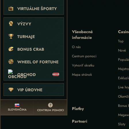
VIRTUÁLNE ŠPORTY
VÝZVY
Všeobecné
Casin
TURNAJE
informácie
Top
O nás
BONUS CRAB
Nové
Centrum pomoci
Populá
WHEEL OF FORTUNE
Vytvoriť skratku
Majstro
OBCHOD
Mapa stránok
NOVÉ
Exkluzí
Live hry
VIP ÚROVNE
Okamži
Bonus 
Platby
SLOVENČINA
CENTRUM POMOCI
Megaw
Partneri
Sloty