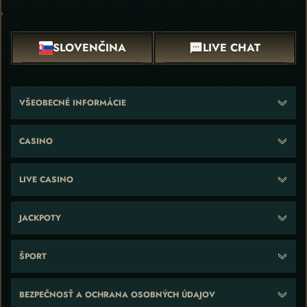
SLOVENČINA
LIVE CHAT
VŠEOBECNÉ INFORMÁCIE
CASINO
LIVE CASINO
JACKPOTY
ŠPORT
BEZPEČNOSŤ A OCHRANA OSOBNÝCH ÚDAJOV