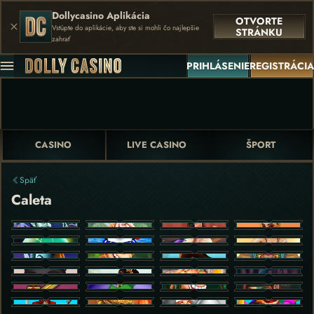
Dollycasino Aplikácia
OTVORTE
Vstúpte do aplikácie, aby ste si mohli čo najlepšie
STRÁNKU
zahrať
PRIHLÁSENIE
REGISTRÁCIA
CASINO
LIVE CASINO
ŠPORT
Späť
Caleta