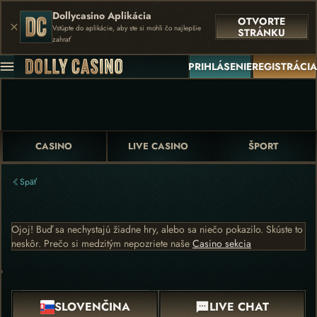
Dollycasino Aplikácia
OTVORTE
Vstúpte do aplikácie, aby ste si mohli čo najlepšie
STRÁNKU
zahrať
PRIHLÁSENIE
REGISTRÁCIA
CASINO
LIVE CASINO
ŠPORT
Späť
Ojoj! Buď sa nechystajú žiadne hry, alebo sa niečo pokazilo. Skúste to
neskôr. Prečo si medzitým nepozriete naše
Casino sekcia
SLOVENČINA
LIVE CHAT