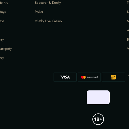
té hry
Baccarat & Kocky
T
Buys
Poker
Ľ
ays
Všetky Live Casino
S
A
hry
B
Jackpoty
V
hry