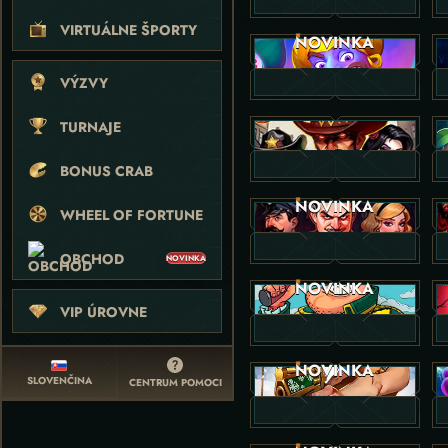
VIRTUÁLNE ŠPORTY
NOVINKA
VÝZVY
TURNAJE
BONUS CRAB
NOVINKA
WHEEL OF FORTUNE
OBCHOD
NOVINKA
NOVINKA
VIP ÚROVNE
NOVINKA
SLOVENČINA
CENTRUM POMOCI