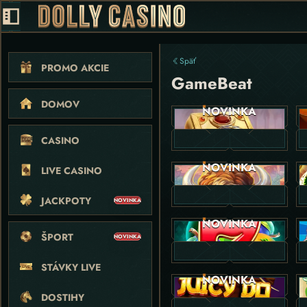
Späť
PROMO AKCIE
GameBeat
DOMOV
NOVINKA
CASINO
NOVINKA
LIVE CASINO
JACKPOTY
NOVINKA
NOVINKA
ŠPORT
NOVINKA
STÁVKY LIVE
NOVINKA
DOSTIHY