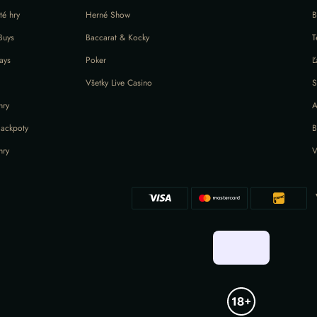
té hry
Herné Show
B
Buys
Baccarat & Kocky
T
ays
Poker
Ľ
Všetky Live Casino
S
hry
A
Jackpoty
B
hry
V