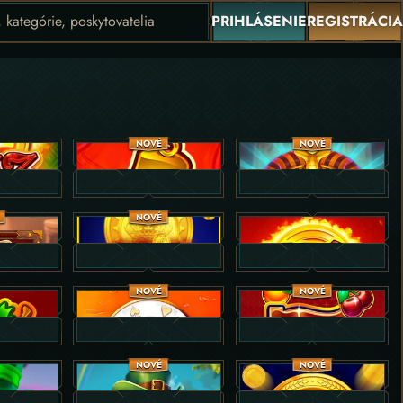
, kategórie, poskytovatelia
PRIHLÁSENIE
REGISTRÁCIA
NOVÉ
NOVÉ
NOVÉ
NOVÉ
NOVÉ
NOVÉ
NOVÉ