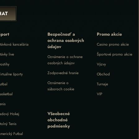
HAT
Šport
Bezpečnosť a
Promo akcie
ochrana osobných
távková kancelária
Casino promo akcie
údajov
távky live
Športové promo akcie
Oznámenie o ochrane
osobných údajov
ostihy
Výzvy
Zodpovedné hranie
irtuálne športy
Obchod
Oznámenie o
utbal
Turnaje
súboroch cookie
asketbal
VIP
enis
Všeobecné
adový Hokej
obchodné
tolný Tenis
podmienky
merický Futbal