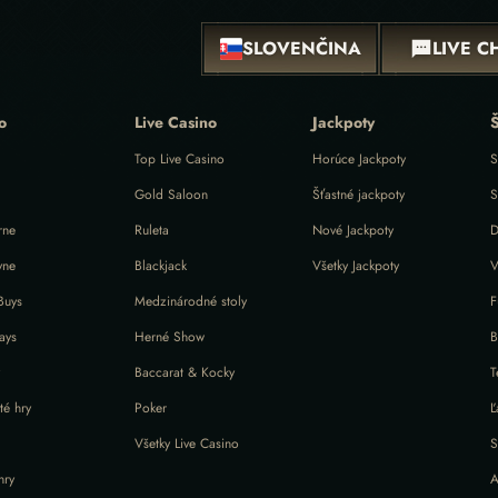
SLOVENČINA
LIVE C
o
Live Casino
Jackpoty
Top Live Casino
Horúce Jackpoty
S
Gold Saloon
Šťastné jackpoty
S
rne
Ruleta
Nové Jackpoty
D
vne
Blackjack
Všetky Jackpoty
V
Buys
Medzinárodné stoly
F
ays
Herné Show
B
Baccarat & Kocky
T
té hry
Poker
Ľ
Všetky Live Casino
S
hry
A