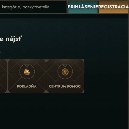
, kategórie, poskytovatelia
PRIHLÁSENIE
REGISTRÁCIA
e nájsť
.
POKLADŇA
CENTRUM POMOCI