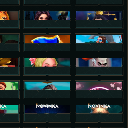
NKA
NOVINKA
NOVINKA