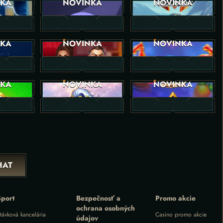
NKA
NOVINKA
NOVINKA
NKA
NOVINKA
NOVINKA
NKA
NOVINKA
NOVINKA
HAT
Šport
Bezpečnosť a
Promo akcie
ochrana osobných
távková kancelária
Casino promo akcie
údajov