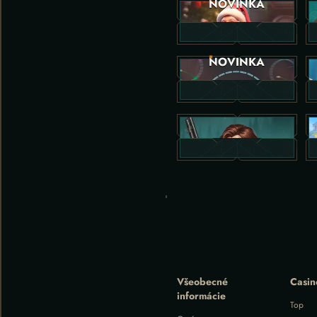
NOVINKA
NOVINKA
Všeobecné
Casin
informácie
Top