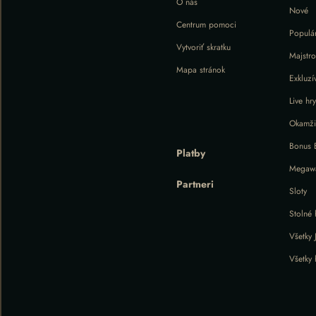
O nás
Nové
Centrum pomoci
Populá
Vytvoriť skratku
Majstro
Mapa stránok
Exkluzí
Live hry
Okamži
Bonus 
Platby
Megaw
Partneri
Sloty
Stolné 
Všetky 
Všetky 