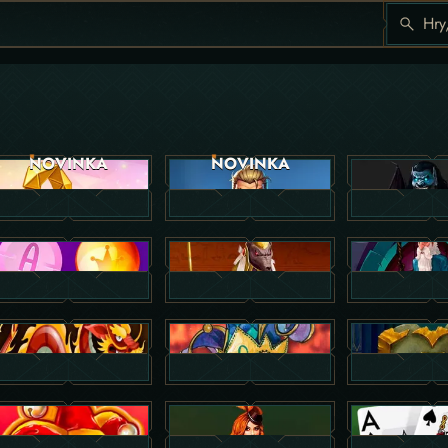
Hry
NOVINKA
NOVINKA