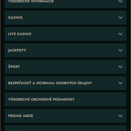
VŠEOBECNÉ INFORMÁCIE
CASINO
LIVE CASINO
JACKPOTY
ŠPORT
BEZPEČNOSŤ A OCHRANA OSOBNÝCH ÚDAJOV
VŠEOBECNÉ OBCHODNÉ PODMIENKY
PROMO AKCIE