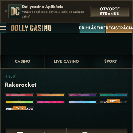
Dollycasino Aplikácia
OTVORTE
Vstúpte do aplikácie, aby ste si mohli čo najlepšie
STRÁNKU
zahrať
PRIHLÁSENIE
REGISTRÁCIA
CASINO
LIVE CASINO
ŠPORT
Späť
Rakerocket
NOVÉ
NOVÉ