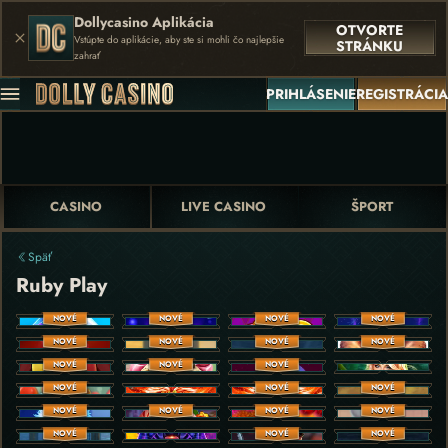
Dollycasino Aplikácia
OTVORTE
Vstúpte do aplikácie, aby ste si mohli čo najlepšie
STRÁNKU
zahrať
PRIHLÁSENIE
REGISTRÁCIA
CASINO
LIVE CASINO
ŠPORT
Späť
Ruby Play
NOVÉ
NOVÉ
NOVÉ
NOVÉ
NOVÉ
NOVÉ
NOVÉ
NOVÉ
NOVÉ
NOVÉ
NOVÉ
NOVÉ
NOVÉ
NOVÉ
NOVÉ
NOVÉ
NOVÉ
NOVÉ
NOVÉ
NOVÉ
NOVÉ