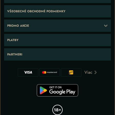
VŠEOBECNÉ OBCHODNÉ PODMIENKY
PROMO AKCIE
PLATBY
PARTNERI
Viac