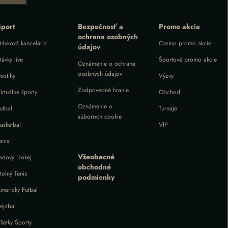
Šport
Bezpečnosť a
Promo akcie
ochrana osobných
távková kancelária
Casino promo akcie
údajov
távky live
Športové promo akcie
Oznámenie o ochrane
osobných údajov
ostihy
Výzvy
Zodpovedné hranie
irtuálne športy
Obchod
Oznámenie o
utbal
Turnaje
súboroch cookie
asketbal
VIP
enis
Všeobecné
adový Hokej
obchodné
tolný Tenis
podmienky
merický Futbal
ejzbal
šetky Športy