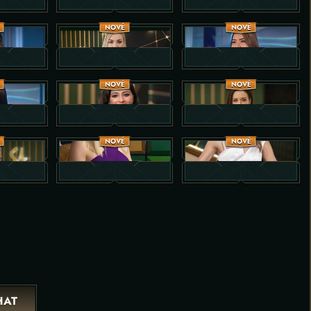
NOVÉ
NOVÉ
NOVÉ
NOVÉ
NOVÉ
NOVÉ
HAT