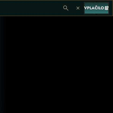
VPLAČILO