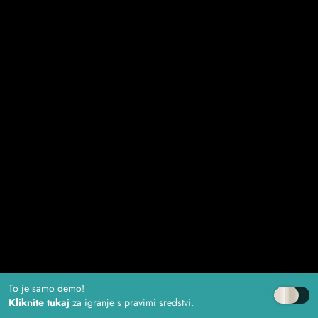
To je samo demo!
Kliknite tukaj
za igranje s pravimi sredstvi.