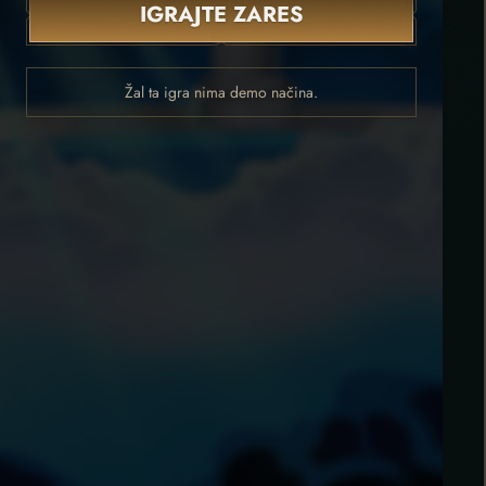
IGRAJTE ZARES
Žal ta igra nima demo načina.