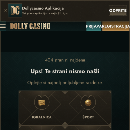
Dollycasino Aplikacija
ODPRITE
Vstopite v aplikacijo za najboljšo igro
PRIJAVA
REGISTRACIJA
404 stran ni najdena
Ups! Te strani nismo našli
Oglejte si najbolj priljubljene razdelke.
IGRALNICA
ŠPORT