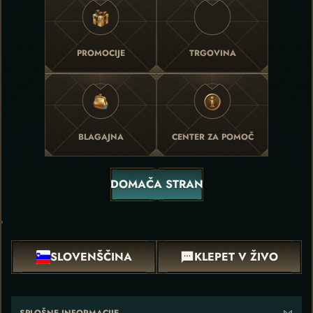
PROMOCIJE
TRGOVINA
BLAGAJNA
CENTER ZA POMOČ
DOMAČA STRAN
SLOVENŠČINA
KLEPET V ŽIVO