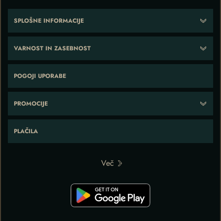
SPLOŠNE INFORMACIJE
VARNOST IN ZASEBNOST
POGOJI UPORABE
PROMOCIJE
PLAČILA
Več