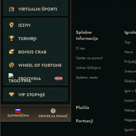
VIRTUALNI ŠPORTI
IZZIVI
Splošne
Igral
informacije
TURNIRJI
Top
O nas
BONUS CRAB
Novo
Center za pomoč
Priljub
WHEEL OF FORTUNE
Ustvari bližnjico
Svetovn
Spletno mesto
TRGOVINA
NOVO
Ekskluz
Igre v 
VIP STOPNJE
Instant 
Plačila
Nakupi
SLOVENŠČINA
CENTER ZA POMOČ
Megaw
Partnerji
Igralni