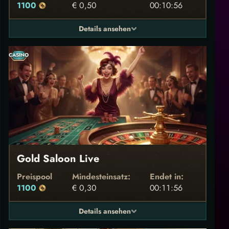
1100
€ 0,50
00:10:56
Details ansehen
CASINO
Gold Saloon Live
Preispool
Mindesteinsatz:
Endet in:
1100
€ 0,30
00:11:56
Details ansehen