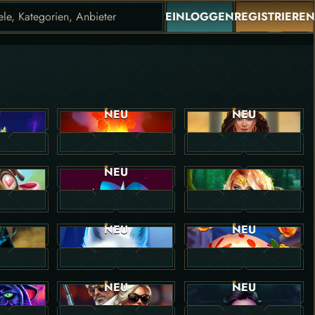
ele, Kategorien, Anbieter
EINLOGGEN
REGISTRIEREN
U
NEU
NEU
U
NEU
U
NEU
NEU
NEU
NEU