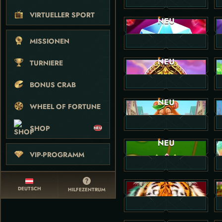
VIRTUELLER SPORT
NEU
MISSIONEN
NEU
TURNIERE
BONUS CRAB
NEU
WHEEL OF FORTUNE
SHOP
NEU
NEU
VIP-PROGRAMM
DEUTSCH
HILFEZENTRUM