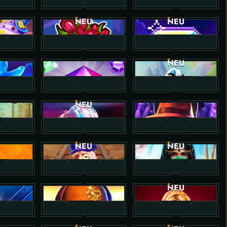
U
NEU
NEU
U
NEU
U
NEU
U
NEU
NEU
U
NEU