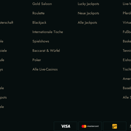
Gold Saloon
Lucky Jackpots
Live-
Roulette
Neue Jackpots
Pferd
terschaft
Blackjack
Alle Jackpots
Virtu
Internationale Tische
Fußba
ele
Spielshows
Baske
piele
Baccarat & Würfel
Tenni
ufe
Poker
Eisho
ys
Alle Live-Casinos
Tisch
Ameri
ele
Baseb
kpots
Alle 
ele