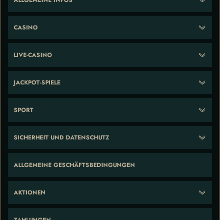
ALLGEMEINE INFOS
CASINO
LIVE-CASINO
JACKPOT-SPIELE
SPORT
SICHERHEIT UND DATENSCHUTZ
ALLGEMEINE GESCHÄFTSBEDINGUNGEN
AKTIONEN