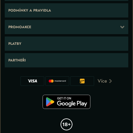
PODMÍNKY A PRAVIDLA
PROMOAKCE
PLATBY
PARTNEŘI
Více