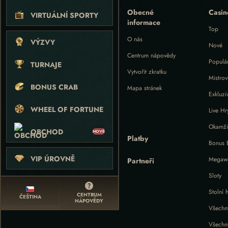
Obecné
Casin
VIRTUÁLNÍ SPORTY
informace
Top
O nás
VÝZVY
Nové
Centrum nápovědy
Populár
TURNAJE
Vytvořit zkratku
Mistrov
BONUS CRAB
Mapa stránek
Exkluzi
WHEEL OF FORTUNE
Live Hr
Okamži
OBCHOD
NOVÉ
Platby
Bonus 
VIP ÚROVNĚ
Megaw
Partneři
Sloty
Stolní 
CENTRUM
ČEŠTINA
NÁPOVĚDY
Všechn
Všechn