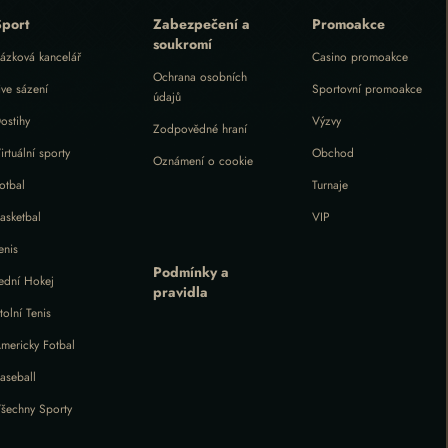
Sport
Zabezpečení a
Promoakce
soukromí
ázková kancelář
Casino promoakce
Ochrana osobních
ive sázení
Sportovní promoakce
údajů
ostihy
Výzvy
Zodpovědné hraní
irtuální sporty
Obchod
Oznámení o cookie
otbal
Turnaje
asketbal
VIP
enis
Podmínky a
ední Hokej
pravidla
tolní Tenis
mericky Fotbal
aseball
šechny Sporty