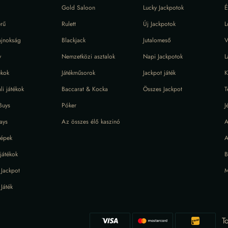
Gold Saloon
Lucky Jackpotok
É
rű
Rulett
Új Jackpotok
L
ajnokság
Blackjack
Jutalomeső
V
v
Nemzetközi asztalok
Napi Jackpotok
L
ékok
Játékműsorok
Jackpot játék
K
i játékok
Baccarat & Kocka
Összes Jackpot
T
Buys
Póker
J
ays
Az összes élő kaszinó
A
épek
A
 játékok
B
 Jackpot
M
Játék
T