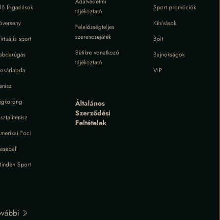
Adatvédelmi
lő fogadások
Sport promóciók
tájékoztató
óverseny
Kihívások
Felelősségteljes
szerencsejáték
irtuális sport
Bolt
Sütikre vonatkozó
abdarúgás
Bajnokságok
tájékoztató
osárlabda
VIP
enisz
égkorong
Általános
Szerződési
sztalitenisz
Feltételek
merikai Foci
aseball
inden Sport
ovábbi