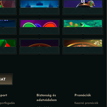
ÚJ
HAT
Sport
Biztonság és
Promóciók
adatvédelem
portfogadás
Kaszinó promóciók