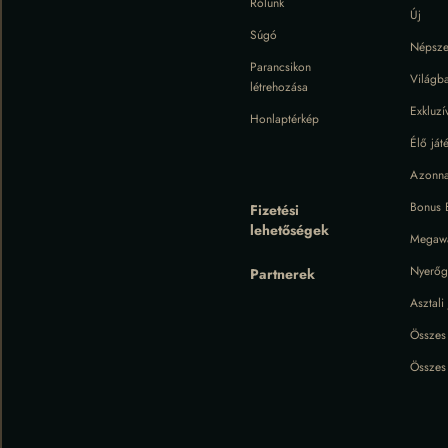
Rólunk
Új
Súgó
Népsze
Parancsikon
Világb
létrehozása
Exkluzí
Honlaptérkép
Élő ját
Azonnal
Bonus 
Fizetési
lehetőségek
Megaw
Nyerőg
Partnerek
Asztali
Összes
Összes 