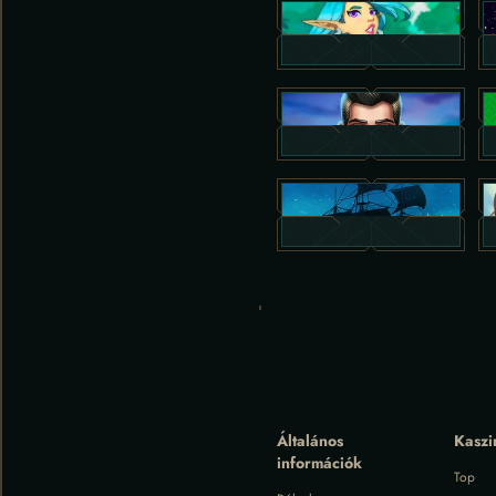
Általános
Kaszi
információk
Top