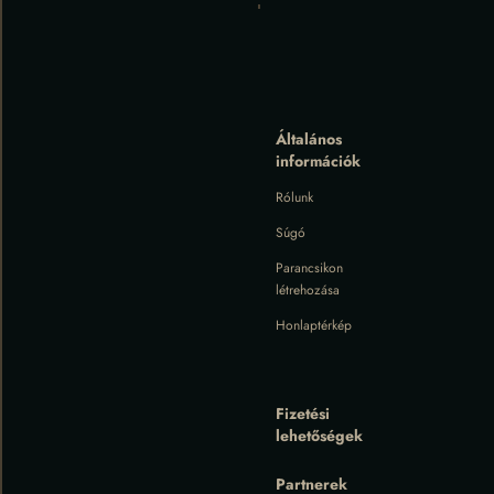
Általános
információk
Rólunk
Súgó
Parancsikon
létrehozása
Honlaptérkép
Fizetési
lehetőségek
Partnerek