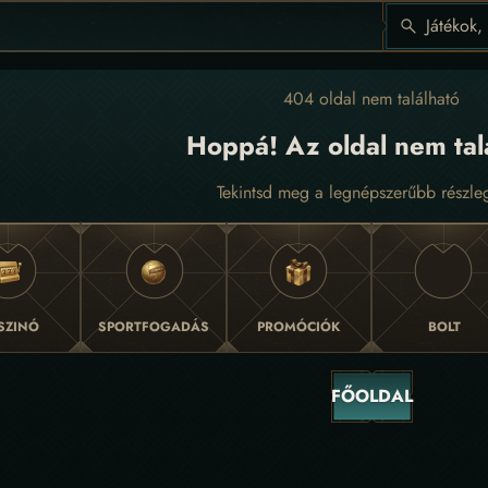
Játékok,
404 oldal nem található
Hoppá! Az oldal nem tal
Tekintsd meg a legnépszerűbb részle
SZINÓ
SPORTFOGADÁS
PROMÓCIÓK
BOLT
FŐOLDAL