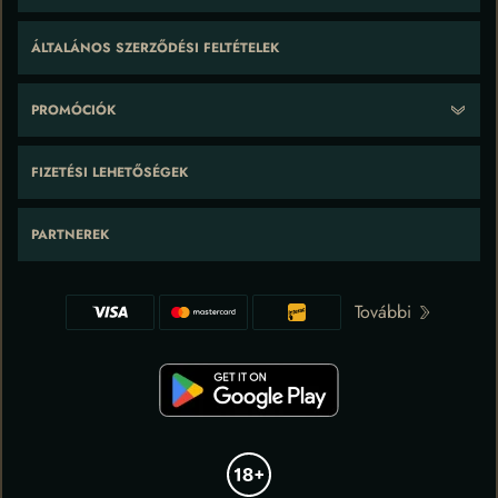
ÁLTALÁNOS SZERZŐDÉSI FELTÉTELEK
PROMÓCIÓK
FIZETÉSI LEHETŐSÉGEK
PARTNEREK
További