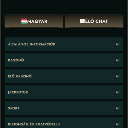
MAGYAR
ÉLŐ CHAT
ÁLTALÁNOS INFORMÁCIÓK
KASZINÓ
ÉLŐ KASZINÓ
JACKPOTOK
SPORT
BIZTONSÁG ÉS ADATVÉDELEM