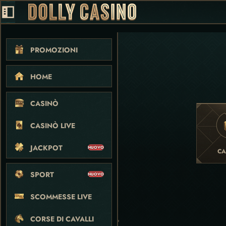
PROMOZIONI
HOME
CASINÒ
CASINÒ LIVE
JACKPOT
NUOVO
CA
SPORT
NUOVO
SCOMMESSE LIVE
CORSE DI CAVALLI