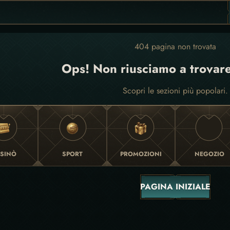
404 pagina non trovata
Ops! Non riusciamo a trovare
Scopri le sezioni più popolari.
SINÒ
SPORT
PROMOZIONI
NEGOZIO
PAGINA INIZIALE