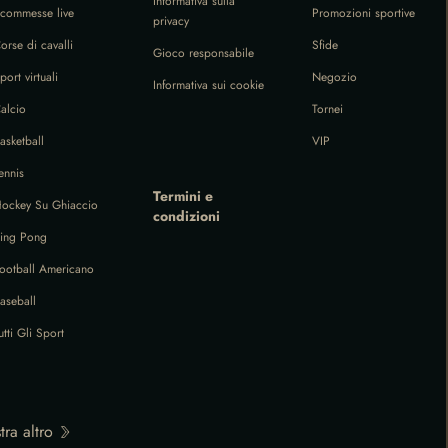
Informativa sulla
commesse live
Promozioni sportive
privacy
orse di cavalli
Sfide
Gioco responsabile
port virtuali
Negozio
Informativa sui cookie
alcio
Tornei
asketball
VIP
ennis
Termini e
ockey Su Ghiaccio
condizioni
ing Pong
ootball Americano
aseball
utti Gli Sport
ra altro