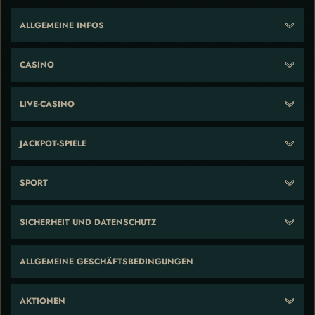
ALLGEMEINE INFOS
CASINO
LIVE-CASINO
JACKPOT-SPIELE
SPORT
SICHERHEIT UND DATENSCHUTZ
ALLGEMEINE GESCHÄFTSBEDINGUNGEN
AKTIONEN