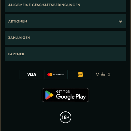
ALLGEMEINE GESCHÄFTSBEDINGUNGEN
AKTIONEN
ZAHLUNGEN
PARTNER
Mehr