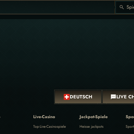
Spi
DEUTSCH
LIVE C
o
Live-Casino
Jackpot-Spiele
Spo
Top-Live-Casinospiele
Heisse jackpots
Sport