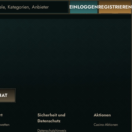
ele, Kategorien, Anbieter
EINLOGGEN
REGISTRIEREN
HAT
rt
Sicherheit und
Aktionen
Datenschutz
wetten
Casino-Aktionen
Datenschutzhinweis