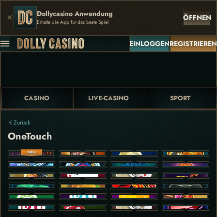
Dollycasino Anwendung
ÖFFNEN
Erhalte die App für das beste Spiel
EINLOGGEN
REGISTRIEREN
CASINO
LIVE-CASINO
SPORT
Zurück
OneTouch
NEU