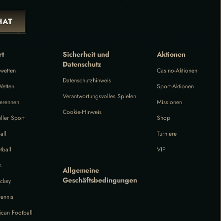
HAT
rt
Sicherheit und
Aktionen
Datenschutz
wetten
Casino-Aktionen
Datenschutzhinweis
Wetten
Sport-Aktionen
Verantwortungsvolles Spielen
erennen
Missionen
Cookie-Hinweis
eller Sport
Shop
all
Turniere
tball
VIP
s
Allgemeine
Geschäftsbedingungen
ckey
tennis
can Football