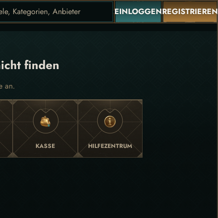
ele, Kategorien, Anbieter
EINLOGGEN
REGISTRIEREN
icht finden
e an.
KASSE
HILFEZENTRUM