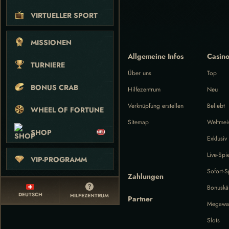
VIRTUELLER SPORT
MISSIONEN
Allgemeine Infos
Casin
TURNIERE
Über uns
Top
BONUS CRAB
Hilfezentrum
Neu
Verknüpfung erstellen
Beliebt
WHEEL OF FORTUNE
Sitemap
Weltmeis
SHOP
NEU
Exklusiv
Live-Spi
VIP-PROGRAMM
Sofort-S
Zahlungen
Bonuskä
DEUTSCH
HILFEZENTRUM
Partner
Megawa
Slots