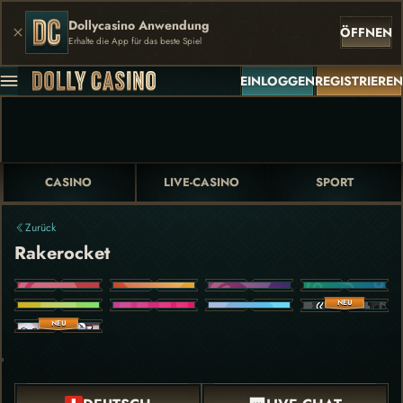
Dollycasino Anwendung
ÖFFNEN
Erhalte die App für das beste Spiel
EINLOGGEN
REGISTRIEREN
CASINO
LIVE-CASINO
SPORT
Zurück
Rakerocket
NEU
NEU