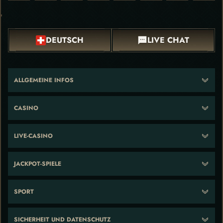
DEUTSCH
LIVE CHAT
ALLGEMEINE INFOS
CASINO
LIVE-CASINO
JACKPOT-SPIELE
SPORT
SICHERHEIT UND DATENSCHUTZ