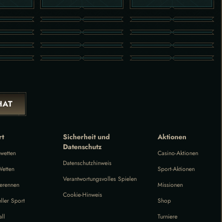
HAT
rt
Sicherheit und
Aktionen
Datenschutz
wetten
Casino-Aktionen
Datenschutzhinweis
Wetten
Sport-Aktionen
Verantwortungsvolles Spielen
erennen
Missionen
Cookie-Hinweis
eller Sport
Shop
ll
Turniere