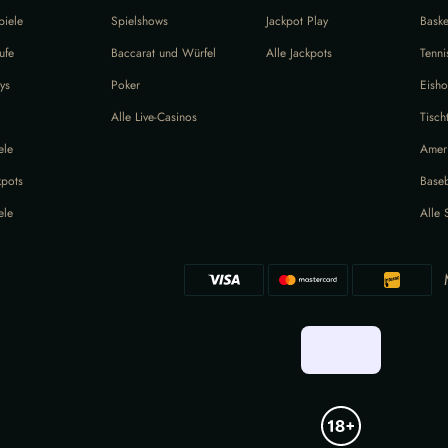
piele
Spielshows
Jackpot Play
Baske
ufe
Baccarat und Würfel
Alle Jackpots
Tenni
ys
Poker
Eisho
Alle Live-Casinos
Tisch
ele
Ameri
kpots
Baseb
ele
Alle 