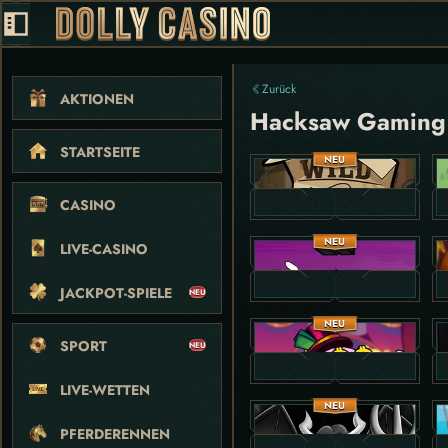
Zurück
AKTIONEN
Hacksaw Gaming
STARTSEITE
NEU
CASINO
NEU
LIVE-CASINO
JACKPOT-SPIELE
NEU
NEU
SPORT
NEU
LIVE-WETTEN
NEU
PFERDERENNEN