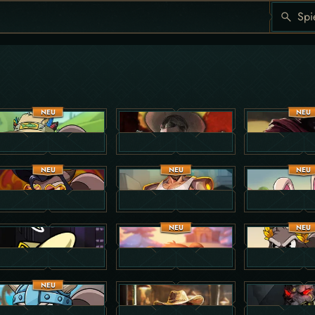
Spi
NEU
NEU
NEU
NEU
NEU
NEU
NEU
NEU