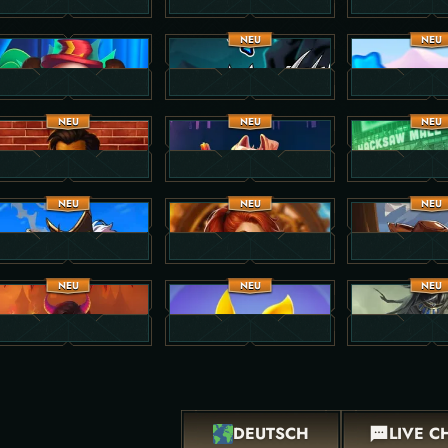
NEU
NEU
NEU
NEU
NEU
NEU
NEU
NEU
NEU
NEU
NEU
DEUTSCH
LIVE C