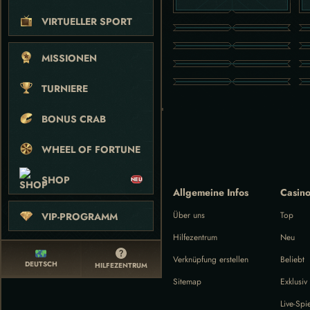
VIRTUELLER SPORT
MISSIONEN
TURNIERE
BONUS CRAB
WHEEL OF FORTUNE
SHOP
NEU
Allgemeine Infos
Casin
Über uns
Top
VIP-PROGRAMM
Hilfezentrum
Neu
Verknüpfung erstellen
Beliebt
DEUTSCH
HILFEZENTRUM
Sitemap
Exklusiv
Live-Spi