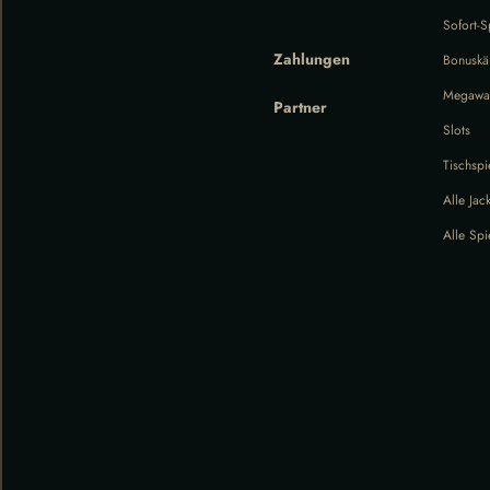
Sofort-S
Zahlungen
Bonuskä
Megawa
Partner
Slots
Tischspi
Alle Jac
Alle Spi