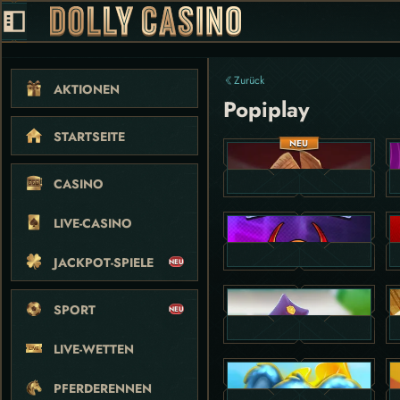
Zurück
AKTIONEN
Popiplay
STARTSEITE
NEU
CASINO
LIVE-CASINO
JACKPOT-SPIELE
NEU
SPORT
NEU
LIVE-WETTEN
PFERDERENNEN