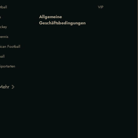
tball
VIP
Allgemeine
s
Geschäftsbedingungen
ckey
tennis
can Football
all
Sportarten
Mehr