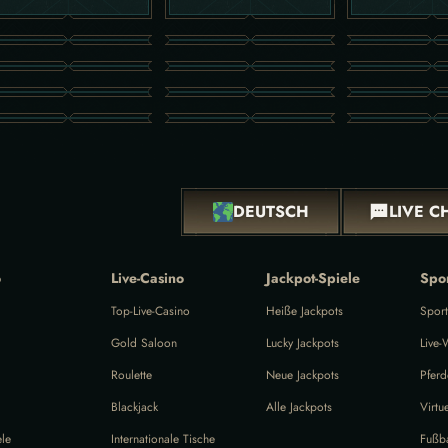
DEUTSCH
LIVE C
o
Live-Casino
Jackpot-Spiele
Spo
Top-Live-Casino
Heiße Jackpots
Sport
Gold Saloon
Lucky Jackpots
Live-
Roulette
Neue Jackpots
Pferd
Blackjack
Alle Jackpots
Virtu
ele
Internationale Tische
Fußba