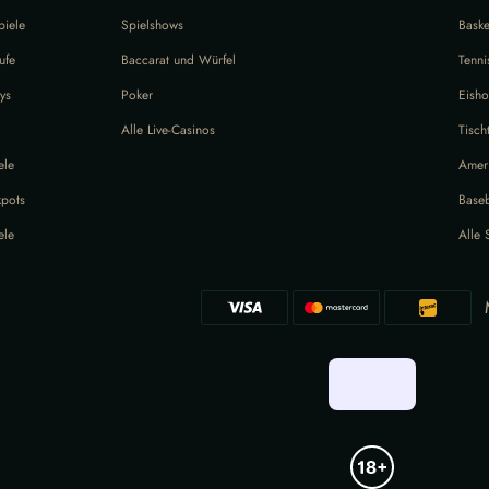
piele
Spielshows
Baske
ufe
Baccarat und Würfel
Tenni
ys
Poker
Eisho
Alle Live-Casinos
Tisch
ele
Ameri
kpots
Baseb
ele
Alle 