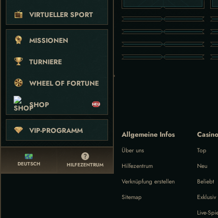
VIRTUELLER SPORT
MISSIONEN
TURNIERE
WHEEL OF FORTUNE
SHOP
NEU
VIP-PROGRAMM
Allgemeine Infos
Casin
Über uns
Top
DEUTSCH
HILFEZENTRUM
Hilfezentrum
Neu
Verknüpfung erstellen
Beliebt
Sitemap
Exklusiv
Live-Spi