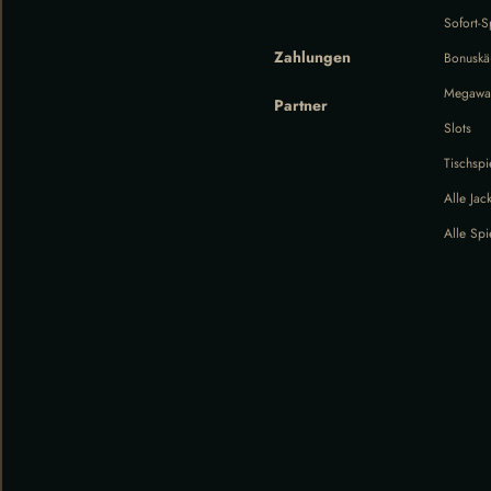
Sofort-S
Zahlungen
Bonuskä
Megawa
Partner
Slots
Tischspi
Alle Jac
Alle Spi